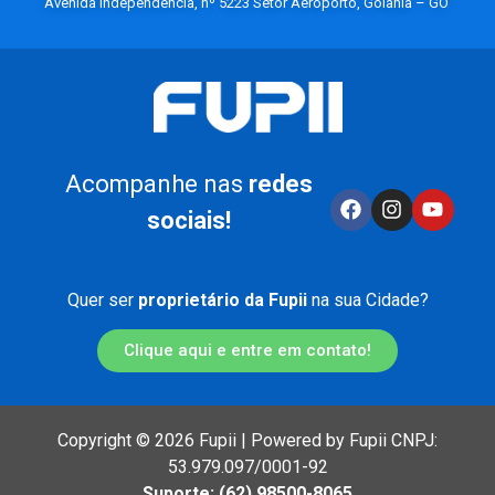
Avenida Independência, nº 5223 Setor Aeroporto, Goiânia – GO
Acompanhe nas
redes
sociais!
Quer ser
proprietário da Fupii
na sua Cidade?
Clique aqui e entre em contato!
Copyright © 2026 Fupii | Powered by Fupii CNPJ:
53.979.097/0001-92
Suporte: (62) 98500-8065